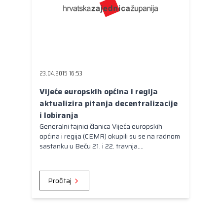
23.04.2015 16:53
Vijeće europskih općina i regija
aktualizira pitanja decentralizacije
i lobiranja
Generalni tajnici članica Vijeća europskih
općina i regija (CEMR) okupili su se na radnom
sastanku u Beču 21. i 22. travnja.
Predstavljena je dobra praksa detektiranja
problema i potencijalnih rješenja u pitanjima
od javnog interesa pod nazivom Bečka
Pročitaj
povelja. Okupljeni su se dotaknuli i dviju
gorućih tema, izbjeglica u Sredozemlju i pitanja
rada u Ukrajini te obaveze CEMR-a da se i
službeno očituje o tome. Predstavljen je i nacrt