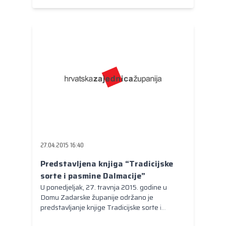
ministar pomorstva, prometa i infrastrukture
Siniša Hajdaš Dončić i ravnatelj Županijske
lučke uprave Željko Dulibić.
27.04.2015 16:40
Predstavljena knjiga “Tradicijske
sorte i pasmine Dalmacije”
U ponedjeljak, 27. travnja 2015. godine u
Domu Zadarske županije održano je
predstavljanje knjige Tradicijske sorte i
pasmine Dalmacije. Župan Stipe Zrilić, uz