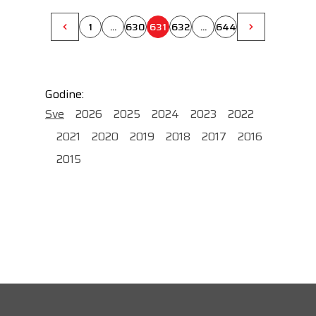
strategije lobiranja kojom se predlaže jača
suradnja s Odborom regija, predstavnicima u
1
...
630
631
632
...
644
Europskom parlamentu i istaknutim
političarima kako bi se u fokus dovela pitanja
od lokalnog značaja.
Godine:
Sve
2026
2025
2024
2023
2022
2021
2020
2019
2018
2017
2016
2015