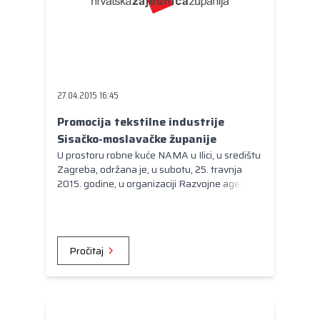
u Dubrovniku u sklopu Dana mađarske kulture
koji su se održavali od 24. do 26. travnja 2015.
Također, veleposlanik Magyar će posjetio je
drugi regionalni vinski festival Dubrovnik
FestiWine.
27.04.2015 16:45
Promocija tekstilne industrije
Sisačko-moslavačke županije
U prostoru robne kuće NAMA u Ilici, u središtu
Zagreba, održana je, u subotu, 25. travnja
2015. godine, u organizaciji Razvojne agencije
Sisačko-moslavačke županije manifestacija
pod nazivom „Promocija tekstilne industrije
Sisačko-moslavačke županije“.
Pročitaj