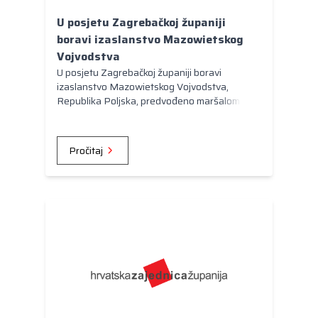
napomenuo župan Međimurske županije
U posjetu Zagrebačkoj županiji
Matija Posavec.
boravi izaslanstvo Mazowietskog
Vojvodstva
U posjetu Zagrebačkoj županiji boravi
izaslanstvo Mazowietskog Vojvodstva,
Republika Poljska, predvođeno maršalom
Adamom Struzikom. Želja je uspostaviti
suradnju dviju regija, koja bi, prije svega,
rezultirala zajedničkim europskim projektima,
Pročitaj
posebno u okviru programa Interreg Europe,
program europske teritorijalne suradnje te
programa transnacionalne suradnje Središnja
Europa 2014.-2020.