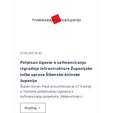
27.04.2015 16:43
Potpisan Ugovor o sufinanciranju
izgradnje infrastrukture Županijske
lučke uprave Šibensko-kninske
županije
Župan Goran Pauk prisustvovao je 27.travnja
u Tisnome potpisivanju Ugovora o
sufinanciranju projekata „Rekonstrukcija i
uređenje obalnog pojasa luke Tisno“ i
„Izgradnja komunalnog dijela luke otvorene za
Pročitaj
javni promet Vrnaža“. Ugovor su potpisali