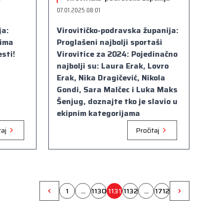
07.01.2025 08:01
ja:
Virovitičko-podravska županija:
cima
Proglašeni najbolji sportaši
sti!
Virovitice za 2024: Pojedinačno
najbolji su: Laura Erak, Lovro
Erak, Nika Dragičević, Nikola
Gondi, Sara Malčec i Luka Maks
Šenjug, doznajte tko je slavio u
ekipnim kategorijama
taj
Pročitaj
1
...
1130
1131
1132
...
1712