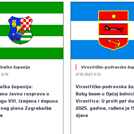
bačka županija
Virovitičko-podravska žup
 12:19
07.01.2025 11:53
ačka županija:
Virovitičko-podravska žu
jena Javna rasprava o
Baby boom u Općoj bolnic
ogu VIII. Izmjena i dopuna
Virovitica: U prvih pet d
rnog plana Zagrebačke
2025. godine, rođeno je 1
je
djece