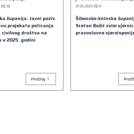
 08:50
07.01.2025 08:17
a županija: Javni poziv
Šibensko-kninska župani
avu projekata poticanja
Sretan Božić svim vjerni
 civilnog društva na
pravoslavne vjeroispovije
 u 2025. godini
Pročitaj
Proči