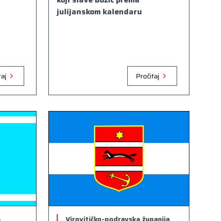
julijanskom kalendaru
taj
Pročitaj
a
Virovitičko-podravska županija