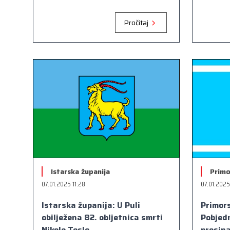
Pročitaj
Istarska županija
Primo
07.01.2025 11:28
07.01.2025
Istarska županija: U Puli
Primor
obilježena 82. obljetnica smrti
Pobjedn
Nikole Tesle
prosin