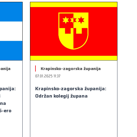
anija
Krapinsko-zagorska županija
07.01.2025 11:37
panija:
Krapinsko-zagorska županija:
i
Održan kolegij župana
ana
5-ero