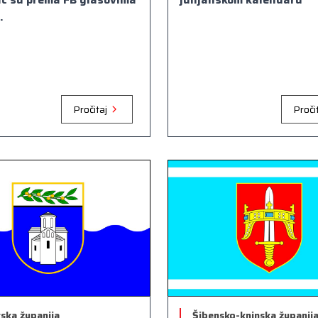
.
Pročitaj
Proči
ska županija
Šibensko-kninska županij