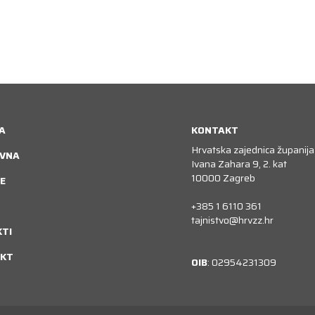
A
KONTAKT
Hrvatska zajednica županija
VNA
Ivana Zahara 9, 2. kat
10000 Zagreb
E
+385 1 6110 361
tajnistvo@hrvzz.hr
KTI
KT
OIB
: 02954231309