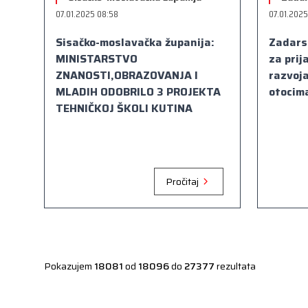
07.01.2025 08:58
07.01.2025
Sisačko-moslavačka županija:
Zadarsk
MINISTARSTVO
za prij
ZNANOSTI,OBRAZOVANJA I
razvoja
MLADIH ODOBRILO 3 PROJEKTA
otocima
TEHNIČKOJ ŠKOLI KUTINA
Pročitaj
Pokazujem
18081
od
18096
do
27377
rezultata