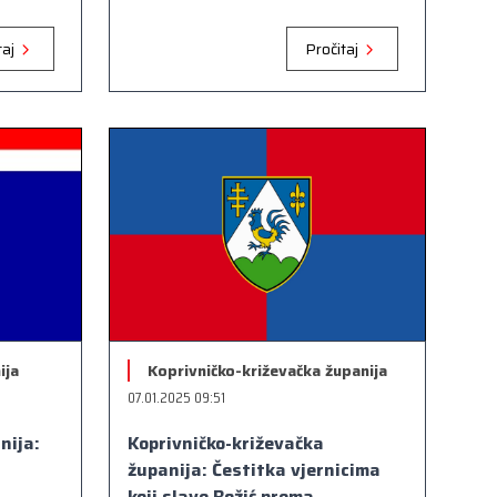
taj
Pročitaj
Koprivničko-križevačka županija
ija
07.01.2025 09:51
Koprivničko-križevačka
nija:
županija: Čestitka vjernicima
koji slave Božić prema