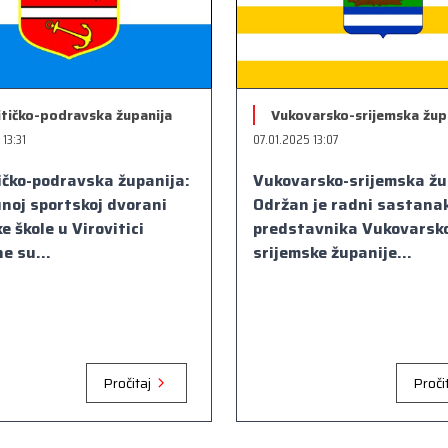
itičko-podravska županija
Vukovarsko-srijemska žup
 13:31
07.01.2025 13:07
ičko-podravska županija:
Vukovarsko-srijemska žu
noj sportskoj dvorani
Održan je radni sastana
e škole u Virovitici
predstavnika Vukovarsk
e su...
srijemske županije...
Pročitaj
Proči