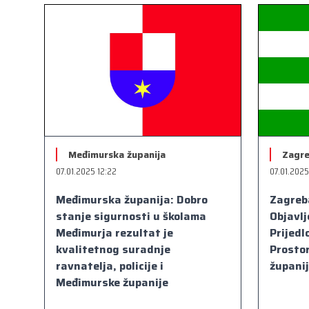
Međimurska županija
Zagre
07.01.2025 12:22
07.01.2025
Međimurska županija: Dobro
Zagreb
stanje sigurnosti u školama
Objavl
Međimurja rezultat je
Prijedl
kvalitetnog suradnje
Prosto
ravnatelja, policije i
župani
Međimurske županije