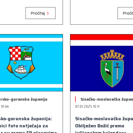
Pročitaj
Proči
rsko-goranska županija
Sisačko-moslavačka župan
 10:44
07.01.2025 10:11
sko-goranska županija:
Sisačko-moslavačka župa
ici foto natječaja za
Obilježen Božić prema
ac su prema FB glasovima
julijanskom kalendaru