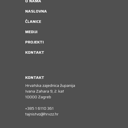
O NAMA
NASLOVNA
ČLANICE
MEDIJI
PROJEKTI
KONTAKT
KONTAKT
Hrvatska zajednica županija
Ivana Zahara 9, 2. kat
10000 Zagreb
+385 1 6110 361
tajnistvo@hrvzz.hr