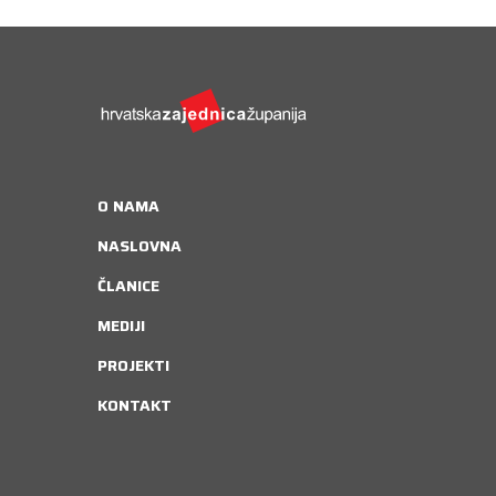
Kongres lokalnih i regionalnih vlasti Vijeća
Europe
Europski odbor regija
O NAMA
NASLOVNA
ČLANICE
MEDIJI
PROJEKTI
KONTAKT