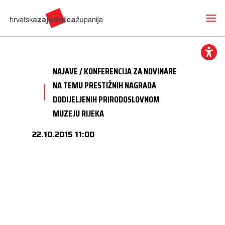
NAJAVE / KONFERENCIJA ZA NOVINARE
NA TEMU PRESTIŽNIH NAGRADA
DODIJELJENIH PRIRODOSLOVNOM
MUZEJU RIJEKA
Novosti
O nama
22.10.2015 11:00
Hrvatska zajednica županija
Radne skupine
Dokumenti
Mediji
Vijesti iz članica
Projekti
Imenovanja
Međunarodna suradnja
Otvoreni proračun
Predsjednik
Kontakt
CEMR
Volim svoju županiju
Potpredsjednik
Europski projekti
Kuharica
Članice