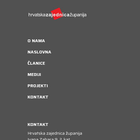
Kongres lokalnih i regionalnih vlasti Vijeća
Europe
Europski odbor regija
O NAMA
NASLOVNA
ČLANICE
MEDIJI
PROJEKTI
KONTAKT
KONTAKT
Hrvatska zajednica županija
Ivana Zahara 9, 2. kat