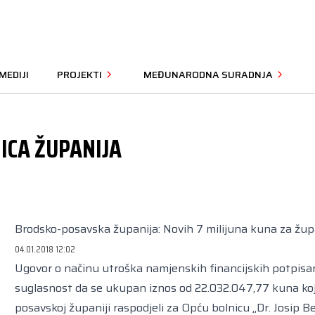
MEDIJI
PROJEKTI
MEĐUNARODNA SURADNJA
ICA ŽUPANIJA
Brodsko-posavska županija: Novih 7 milijuna kuna za žup
04.01.2018 12:02
Ugovor o načinu utroška namjenskih financijskih potpisan 
suglasnost da se ukupan iznos od 22.032.047,77 kuna koj
posavskoj županiji raspodjeli za Opću bolnicu „Dr. Josip B