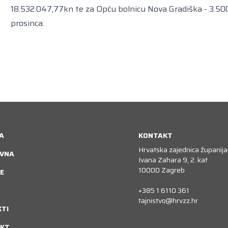
18.532.047,77kn te za Opću bolnicu Nova Gradiška - 3.50
prosinca.
A
KONTAKT
Hrvatska zajednica županija
VNA
Ivana Zahara 9, 2. kat
10000 Zagreb
E
+385 1 6110 361
tajnistvo@hrvzz.hr
KTI
KT