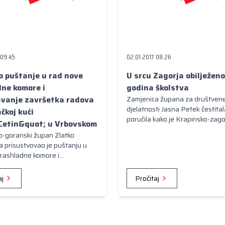
 09:45
02.01.2017 08:26
 puštanje u rad nove
U srcu Zagorja obilježen
ne komore i
godina školstva
avanje završetka radova
Zamjenica župana za društvene
djelatnosti Jasna Petek čestitala
čkoj kući
poručila kako je Krapinsko-zag
Cetin&quot; u Vrbovskom
županija 145. rođendan ove ško
o-goranski župan Zlatko
čestitala izdvajanjem 30 000 k
 prisustvovao je puštanju u
opremanje školske sportske dv
 rashladne komore i
koja je otvorena 2015. godine.
vanju završetka radova na
kući &quot;Cetin&quot; u
aj
Pročitaj
m.