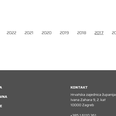
2022
2021
2020
2019
2018
2017
2
A
KONTAKT
Hrvatska zajednica županija
VNA
Ivana Zahara 9, 2. kat
10000 Zagreb
E
+385 1 6110 361