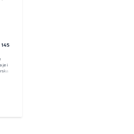
o 145
 je i
orska
le
una za
orane