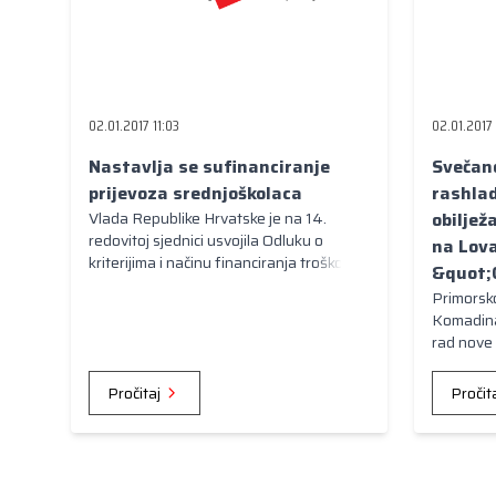
02.01.2017 11:03
02.01.2017
Nastavlja se sufinanciranje
Svečano
prijevoza srednjoškolaca
rashlad
Vlada Republike Hrvatske je na 14.
obiljež
redovitoj sjednici usvojila Odluku o
na Lova
kriterijima i načinu financiranja troškova
&quot;
javnog prijevoza redovitih učenika
Primorsk
srednjih škola u razdoblju siječanj – lipanj
Komadina
2017. godine.
rad nove
obilježa
Lovačkoj 
Pročitaj
Pročit
Vrbovsko