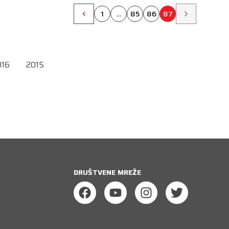
1
...
85
86
87
016
2015
DRUŠTVENE MREŽE