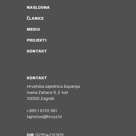
NASLOVNA
ČLANICE
MEDIJI
PROJEKTI
KONTAKT
KONTAKT
Hrvatska zajednica županija
Ivana Zahara 9, 2. kat
10000 Zagreb
+385 1 6110 361
tajnistvo@hrvzz.hr
OIB
: 02954231309