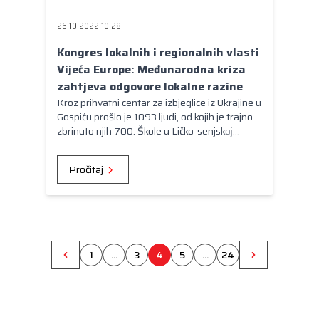
26.10.2022 10:28
Kongres lokalnih i regionalnih vlasti
Vijeća Europe: Međunarodna kriza
zahtjeva odgovore lokalne razine
Kroz prihvatni centar za izbjeglice iz Ukrajine u
Gospiću prošlo je 1093 ljudi, od kojih je trajno
zbrinuto njih 700. Škole u Ličko-senjskoj
županiji pohađa 111 djece iz Ukrajine, a trajno
zaposlenih Ukrajinaca je 52, odnosno stotinjak
Pročitaj
za vrijeme sezone.
1
...
3
4
5
...
24