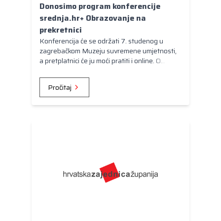
Donosimo program konferencije
srednja.hr+ Obrazovanje na
prekretnici
Konferencija će se održati 7. studenog u
zagrebačkom Muzeju suvremene umjetnosti,
a pretplatnici će ju moći pratiti i online. O
izazovima s kojima se obrazovanje suočava
govorit ćemo kroz ukupno jedanaest panela i
Pročitaj
predavanja.