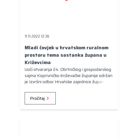
11.11.2022 12:36
Mladi čovjek u hrvatskom ruralnom
prostoru tema sastanka župana u
Križevcima
Uoči otvaranja 24. Obrtničkog i gospodarskog
sajma Koprivničko-križevačke županije održan
je Izvršni odbor Hrvatske zajednice županija,
na kojemu je sudjelovala i ministrica
poljoprivrede Marija Vučković.
Pročitaj