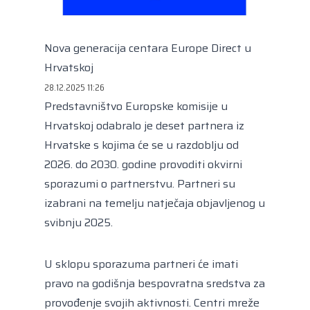
Kongres lokalnih i regionalnih vlasti Vijeća
Europe
Europski odbor regija
Nova generacija centara Europe Direct u
Hrvatskoj
28.12.2025 11:26
Predstavništvo Europske komisije u
Hrvatskoj odabralo je deset partnera iz
Hrvatske s kojima će se u razdoblju od
2026. do 2030. godine provoditi okvirni
sporazumi o partnerstvu. Partneri su
izabrani na temelju natječaja objavljenog u
svibnju 2025.
U sklopu sporazuma partneri će imati
pravo na godišnja bespovratna sredstva za
provođenje svojih aktivnosti. Centri mreže