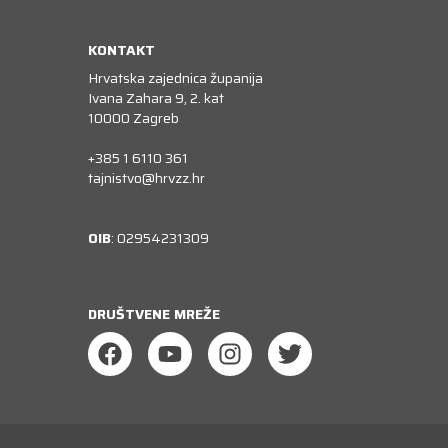
KONTAKT
Hrvatska zajednica županija
Ivana Zahara 9, 2. kat
10000 Zagreb
+385 1 6110 361
tajnistvo@hrvzz.hr
OIB
: 02954231309
DRUŠTVENE MREŽE