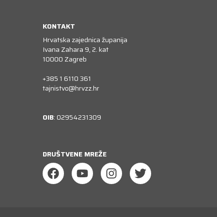
KONTAKT
Hrvatska zajednica županija
Ivana Zahara 9, 2. kat
10000 Zagreb
+385 1 6110 361
tajnistvo@hrvzz.hr
OIB
: 02954231309
DRUŠTVENE MREŽE