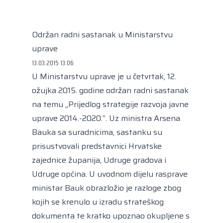
Kongres lokalnih i regionalnih vlasti Vijeća
Europe
Europski odbor regija
Održan radni sastanak u Ministarstvu
uprave
13.03.2015 13:06
U Ministarstvu uprave je u četvrtak, 12.
ožujka 2015. godine održan radni sastanak
na temu „Prijedlog strategije razvoja javne
uprave 2014.-2020.“. Uz ministra Arsena
Bauka sa suradnicima, sastanku su
prisustvovali predstavnici Hrvatske
zajednice županija, Udruge gradova i
Udruge općina. U uvodnom dijelu rasprave
ministar Bauk obrazložio je razloge zbog
kojih se krenulo u izradu strateškog
dokumenta te kratko upoznao okupljene s