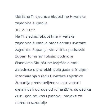
Kongres lokalnih i regionalnih vlasti Vijeća
Europe
Europski odbor regija
Održana 11. sjednica Skupštine Hrvatske
zajednice županija
18.03.2015 13:57
Na 11. sjednici Skupštine Hrvatske
zajednice županija predsjednik Hrvatske
zajednice županija, virovitičko-podravski
župan Tomislav Tolušić, podnio je
članovima Skupštine Izvješće o radu
Zajednice u proteklih pola godine. S ciljem
informiranja o radu Hrvatske zajednice
županija predstavljene su aktivnosti i
djelatnosti udruge od rujna 2014. do ožujka
2015. godine, kao i planovi i projekti za
naredno razdoblje.