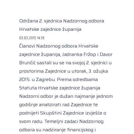
Kongres lokalnih i regionalnih vlasti Vijeća
Europe
Europski odbor regija
Održana 2. sjednica Nadzornog odbora
Hrvatske zajednice županija
03.03.2015 14:19
Članovi Nadzornog odbora Hrvatske
zajednice županija, Jadranka Fržop i Davor
Brunčić sastali su se na svojoj 2. sjednici u
prostorima Zajednice u utorak, 3. ožujka
2015. u Zagrebu. Prema odredbama
Statuta Hrvatske zajednice županija
Nadzorni odbor je dužan najmanje jednom
godišnje analizirati rad Zajednice te
podnijeti Skupštini Zajednice izvješće o
svom radu. Temeljni zadaci Nadzornog
odbora su nadziranje financijskog i