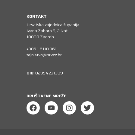
KONTAKT
Hrvatska zajednica županija
Ivana Zahara 9, 2. kat
10000 Zagreb
+385 1 6110 361
tajnistvo@hrvzz.hr
OIB
: 02954231309
DRUŠTVENE MREŽE