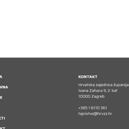
A
KONTAKT
Hrvatska zajednica županija
VNA
Ivana Zahara 9, 2. kat
10000 Zagreb
E
+385 1 6110 361
tajnistvo@hrvzz.hr
KTI
KT