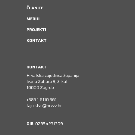
ČLANICE
MEDIJI
PROJEKTI
KONTAKT
KONTAKT
Hrvatska zajednica županija
Ivana Zahara 9, 2. kat
10000 Zagreb
+385 1 6110 361
tajnistvo@hrvzz.hr
OIB
: 02954231309