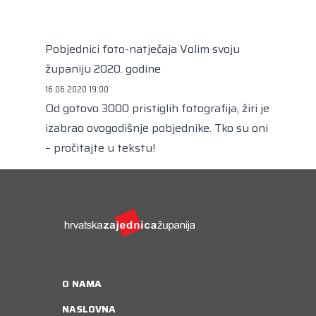
Kongres lokalnih i regionalnih vlasti Vijeća
Europe
Europski odbor regija
Pobjednici foto-natječaja Volim svoju
županiju 2020. godine
16.06.2020 19:00
Od gotovo 3000 pristiglih fotografija, žiri je
izabrao ovogodišnje pobjednike. Tko su oni
– pročitajte u tekstu!
O NAMA
NASLOVNA