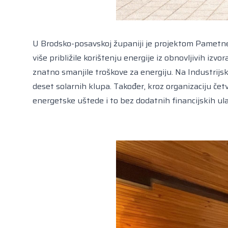
U Brodsko-posavskoj županiji je projektom Pametne š
više približile korištenju energije iz obnovljivih iz
znatno smanjile troškove za energiju. Na Industrijsko
deset solarnih klupa. Također, kroz organizaciju če
energetske uštede i to bez dodatnih financijskih ul