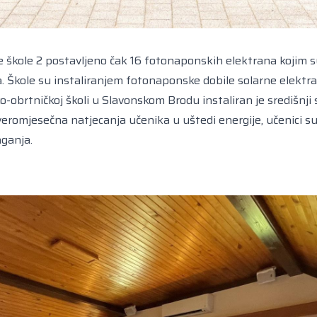
kole 2 postavljeno čak 16 fotonaponskih elektrana kojim su 
vora. Škole su instaliranjem fotonaponske dobile solarne elekt
-obrtničkoj školi u Slavonskom Brodu instaliran je središnji s
tveromjesečna natjecanja učenika u uštedi energije, učenici 
aganja.