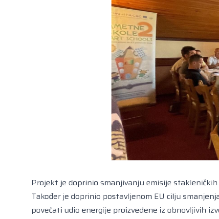
Projekt je doprinio smanjivanju emisije staklenički
Također je doprinio postavljenom EU cilju smanjenja po
povećati udio energije proizvedene iz obnovljivih iz