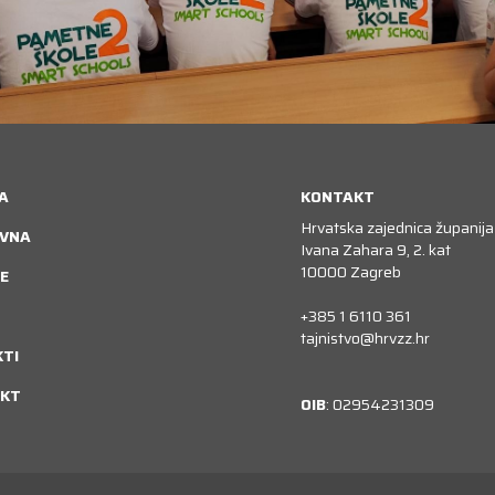
A
KONTAKT
Hrvatska zajednica županija
VNA
Ivana Zahara 9, 2. kat
10000 Zagreb
E
+385 1 6110 361
tajnistvo@hrvzz.hr
KTI
KT
OIB
: 02954231309