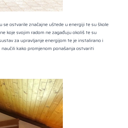
se ostvarile značajne uštede u energiji te su škole
rane koje svojim radom ne zagađuju okoliš te su
ustav za upravljanje energijom te je instalirano i
su naučili kako promjenom ponašanja ostvariti