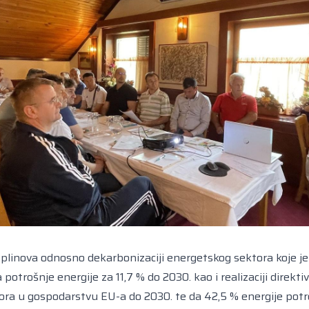
h plinova odnosno dekarbonizaciji energetskog sektora koje j
trošnje energije za 11,7 % do 2030. kao i realizaciji direktive
vora u gospodarstvu EU-a do 2030. te da 42,5 % energije potro