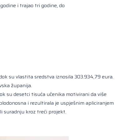
godine i trajao tri godine, do
dok su vlastita sredstva iznosila 303.934,79 eura.
vska županija.
dok su desetci tisuća učenika motivirani da više
plodonosna i rezultirala je uspješnim apliciranjem
i suradnju kroz treći projekt.