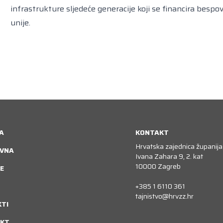
infrastrukture sljedeće generacije koji se financira bes
unije.
A
KONTAKT
Hrvatska zajednica županija
VNA
Ivana Zahara 9, 2. kat
10000 Zagreb
E
+385 1 6110 361
tajnistvo@hrvzz.hr
KTI
KT