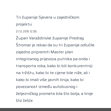
Kongres lokalnih i regionalnih vlasti Vijeća
Europe
Europski odbor regija
Tri županije Sjevera u zajedničkom
projektu
21.12.2016 12:06
Župan Varaždinske županije Predrag
Štromar je rekao da su tri županije odlučile
zajedno pripremiti Master plan
integriranog prijevoza putnika pa onda i
transporta roba, kako bi bili konkurentniji
na tržištu, kako bi te cijene bile niže, ali i
kako bi imali više javnih linija, kako bi
povezanost između autobusnog i
željezničkog prometa bila što bolja, a linije
što češće.