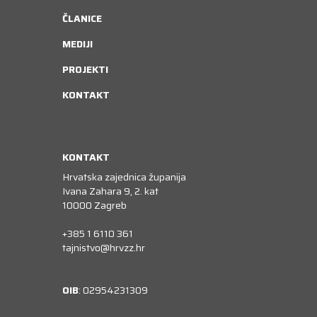
ČLANICE
MEDIJI
PROJEKTI
KONTAKT
KONTAKT
Hrvatska zajednica županija
Ivana Zahara 9, 2. kat
10000 Zagreb
+385 1 6110 361
tajnistvo@hrvzz.hr
OIB
: 02954231309