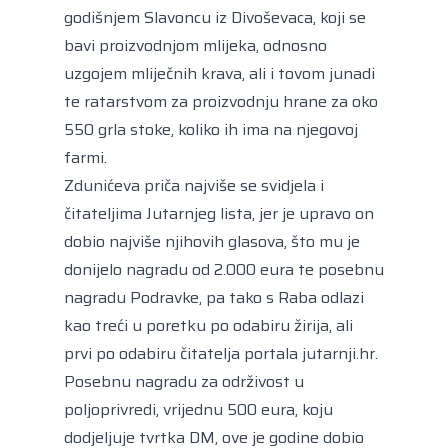
godišnjem Slavoncu iz Divoševaca, koji se
bavi proizvodnjom mlijeka, odnosno
uzgojem mliječnih krava, ali i tovom junadi
te ratarstvom za proizvodnju hrane za oko
550 grla stoke, koliko ih ima na njegovoj
farmi.
Zdunićeva priča najviše se svidjela i
čitateljima Jutarnjeg lista, jer je upravo on
dobio najviše njihovih glasova, što mu je
donijelo nagradu od 2.000 eura te posebnu
nagradu Podravke, pa tako s Raba odlazi
kao treći u poretku po odabiru žirija, ali
prvi po odabiru čitatelja portala
jutarnji.hr
.
Posebnu nagradu za održivost u
poljoprivredi, vrijednu 500 eura, koju
dodjeljuje tvrtka DM, ove je godine dobio