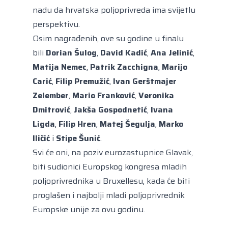
nadu da hrvatska poljoprivreda ima svijetlu
perspektivu.
Osim nagrađenih, ove su godine u finalu
bili
Dorian Šulog
,
David Kadić
,
Ana Jelinić
,
Matija Nemec
,
Patrik Zacchigna
,
Marijo
Carić
,
Filip Premužić
,
Ivan Gerštmajer
Zelember
,
Mario Franković
,
Veronika
Dmitrović
,
Jakša Gospodnetić
,
Ivana
Ligda
,
Filip Hren
,
Matej Šegulja
,
Marko
Iličić
i
Stipe Šunić
.
Svi će oni, na poziv eurozastupnice Glavak,
biti sudionici Europskog kongresa mladih
poljoprivrednika u Bruxellesu, kada će biti
proglašen i najbolji mladi poljoprivrednik
Europske unije za ovu godinu.