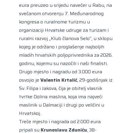
eura preuzeo u srijedu navečer u Rabu, na
svečanom otvorenju 7. Međunarodnog
kongresa o ruralnome turizmu u
organizaciji Hrvatske udruge za turizam i
ruralni razvoj „Klub članova Selo“, u sklopu
kojeg je održano i proglašenje najboljih
mladih hrvatskih poljoprivrednika za 2026.
godinu, kojemu su nazočili i naši finalisti.
Drugo mjesto i nagradu od 3.000 eura
osvojio je
Valentin Krtalić
, 29-godišnjak iz
Sv. Filipa i Jakova, čija je obitelj vlasnik
tvrtke Dolina maslina, koja ima najveći
maslinik u Dalmaciji i drugi po veličini u
Hrvatskoj.
Treće mjesto i nagrada od 2.000 eura
pripali su
Krunoslavu Zduniću
, 38-