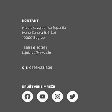
KONTAKT
Hrvatska zajednica županija
Ivana Zahara 9, 2. kat
10000 Zagreb
+385 1 6110 361
tajnistvo@hrvzz.hr
OIB
: 02954231309
DRUŠTVENE MREŽE