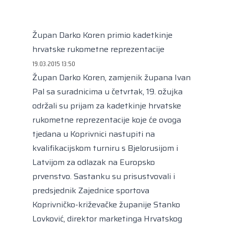
Kongres lokalnih i regionalnih vlasti Vijeća
Europe
Europski odbor regija
Župan Darko Koren primio kadetkinje
hrvatske rukometne reprezentacije
19.03.2015 13:50
Župan Darko Koren, zamjenik župana Ivan
Pal sa suradnicima u četvrtak, 19. ožujka
održali su prijam za kadetkinje hrvatske
rukometne reprezentacije koje će ovoga
tjedana u Koprivnici nastupiti na
kvalifikacijskom turniru s Bjelorusijom i
Latvijom za odlazak na Europsko
prvenstvo. Sastanku su prisustvovali i
predsjednik Zajednice sportova
Koprivničko-križevačke županije Stanko
Lovković, direktor marketinga Hrvatskog