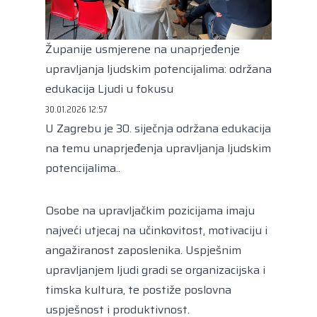
Kongres lokalnih i regionalnih vlasti Vijeća
Europe
Europski odbor regija
Županije usmjerene na unaprjeđenje
upravljanja ljudskim potencijalima: održana
edukacija Ljudi u fokusu
30.01.2026 12:57
U Zagrebu je 30. siječnja održana edukacija
na temu unaprjeđenja upravljanja ljudskim
potencijalima..
Osobe na upravljačkim pozicijama imaju
najveći utjecaj na učinkovitost, motivaciju i
angažiranost zaposlenika. Uspješnim
upravljanjem ljudi gradi se organizacijska i
timska kultura, te postiže poslovna
uspješnost i produktivnost.