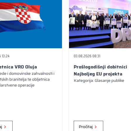
03.08.2026 08:31
 13:24
Prošlogodišnji dobitnici
jetnica VRO Oluja
Najboljeg EU projekta
de i domovinske zahvalnosti i
skih branitelja te obljetnica
Kategorija: Glasanje publike
darstvene operacije
aj
Pročitaj