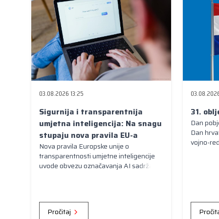
03.08.2026 13:25
03.08.2026
Sigurnija i transparentnija
31. obl
umjetna inteligencija: Na snagu
Dan pobje
Dan hrvat
stupaju nova pravila EU-a
vojno-re
Nova pravila Europske unije o
transparentnosti umjetne inteligencije
uvode obvezu označavanja AI sadržaja i
jasnog informiranja korisnika kada
komuniciraju sa sustavima umjetne
inteligencije.
Pročitaj
Pročit