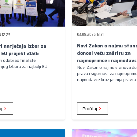
03.08.2026 13:31
 12:25
Novi Zakon o najmu stan
ti natječaja Izbor za
donosi veću zaštitu za
i EU projekt 2026
najmoprimce i najmodavc
iri odabrao finaliste
jeg Izbora za najbolji EU
Novi Zakon o najmu stanova do
prava i sigurnost za najmoprimc
najmodavce kroz jasnija pravila
ugovornih odnosa, zaštitu od
neopravdanih povećanja najamn
brže rješavanje sporova.
aj
Pročitaj