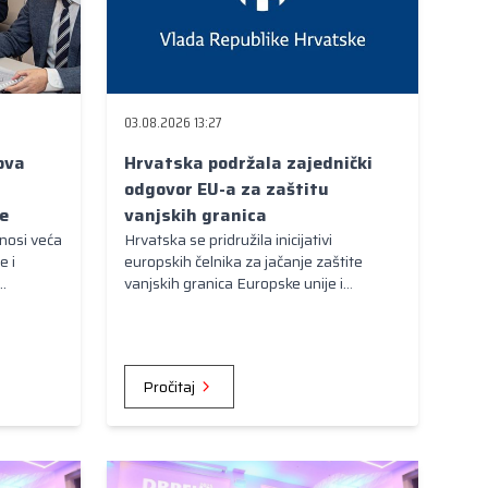
03.08.2026 13:27
ova
Hrvatska podržala zajednički
odgovor EU-a za zaštitu
e
vanjskih granica
nosi veća
Hrvatska se pridružila inicijativi
e i
europskih čelnika za jačanje zaštite
vanjskih granica Europske unije i
učinkovitiji zajednički odgovor na
ina i
nezakonite migracije.
Pročitaj