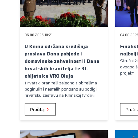
06.08.2026 10:21
04.08.2026
U Kninu održana središnja
Finalis
proslava Dana pobjede i
najbolj
domovinske zahvalnosti i Dana
Stručni ž
ovogodišn
hrvatskih branitelja te 31.
projekt
obljetnice VRO Oluja
Hrvatski branitelji zajedno s obiteljima
poginulih i nestalih ponosno su podigli
hrvatsku zastavu na Kninskoj tvrđavi,
snažne poruke poslane su u govorima
tijekom svečanosti, a posebna počast
Pročitaj
Pročit
odana je 245 poginulih i nestalih
branitelja u Oluji