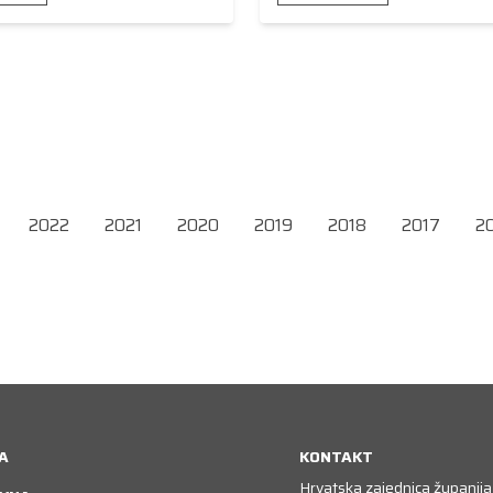
2022
2021
2020
2019
2018
2017
2
A
KONTAKT
Hrvatska zajednica županija