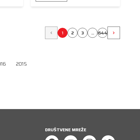
1
2
3
...
644
016
2015
DRUŠTVENE MREŽE