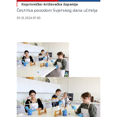
Kongres lokalnih i regionalnih vlasti Vijeća
Koprivničko-križevačka županija
Europe
Čestitka povodom Svjetskog dana učitelja
Europski odbor regija
05.10.2024 07:00