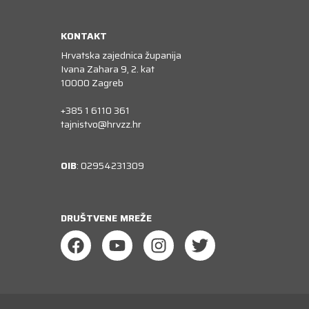
KONTAKT
Hrvatska zajednica županija
Ivana Zahara 9, 2. kat
10000 Zagreb
+385 1 6110 361
tajnistvo@hrvzz.hr
OIB
: 02954231309
DRUŠTVENE MREŽE