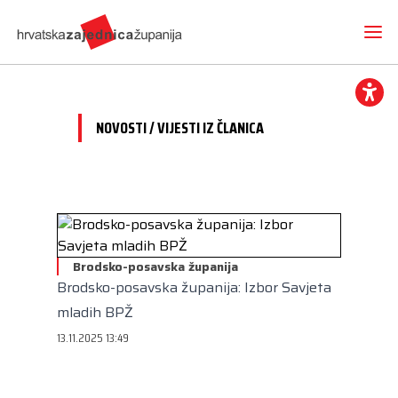
NOVOSTI / VIJESTI IZ ČLANICA
Novosti
O nama
Hrvatska zajednica županija
Radne skupine
Dokumenti
Brodsko-posavska županija
Mediji
Vijesti iz članica
Brodsko-posavska županija: Izbor Savjeta
Projekti
Imenovanja
Međunarodna suradnja
mladih BPŽ
Otvoreni proračun
Predsjednik
Kontakt
CEMR
13.11.2025 13:49
Volim svoju županiju
Potpredsjednik
Europski projekti
Kuharica
Članice