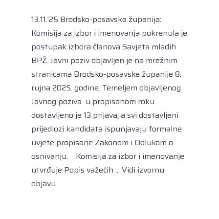
Kongres lokalnih i regionalnih vlasti Vijeća
Europe
13.11.'25 Brodsko-posavska županija:
Europski odbor regija
Komisija za izbor i imenovanja pokrenula je
postupak izbora članova Savjeta mladih
BPŽ. Javni poziv objavljen je na mrežnim
stranicama Brodsko-posavske županije 8.
rujna 2025. godine. Temeljem objavljenog
Javnog poziva u propisanom roku
dostavljeno je 13 prijava, a svi dostavljeni
prijedlozi kandidata ispunjavaju formalne
uvjete propisane Zakonom i Odlukom o
osnivanju. Komisija za izbor i imenovanje
utvrđuje Popis važećih ...
Vidi izvornu
objavu