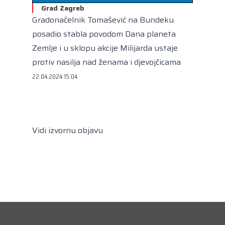
Kongres lokalnih i regionalnih vlasti Vijeća
Grad Zagreb
Europe
Gradonačelnik Tomašević na Bundeku
Europski odbor regija
posadio stabla povodom Dana planeta
Zemlje i u sklopu akcije Milijarda ustaje
protiv nasilja nad ženama i djevojčicama
22.04.2024 15:04
Vidi izvornu objavu