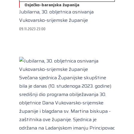
Kongres lokalnih i regionalnih vlasti Vijeća
Osječko-baranjska županija
Europe
Jubilarna, 30. obljetnica osnivanja
Europski odbor regija
Vukovarsko-srijemske županije
09.11.2023 23:00
Svečana sjednica Županijske skupštine
bila je danas (10. studenoga 2023. godine)
središnji dio programa obilježavanja 30.
obljetnice Dana Vukovarsko-srijemske
županije i blagdana sv. Martina biskupa -
zaštitnika ove županije. Sjednica je
održana na Ladanjskom imanju Principovac