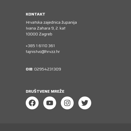
KONTAKT
Hrvatska zajednica županija
Ivana Zahara 9, 2. kat
10000 Zagreb
+385 1 6110 361
tajnistvo@hrvzz.hr
OIB
: 02954231309
DRUŠTVENE MREŽE