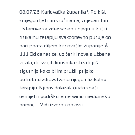
Kongres lokalnih i regionalnih vlasti Vijeća
Europe
08.07.'26 Karlovačka županija ᶠ: Po kiši,
Europski odbor regija
snijegu i ljetnim vrućinama, vrijedan tim
Ustanove za zdravstvenu njegu u kući i
fizikalnu terapiju svakodnevno putuje do
pacijenata diljem Karlovačke županije.🩺
👩🏻‍⚕️ Od danas će, uz četiri nova službena
vozila, do svojih korisnika stizati još
sigurnije kako bi im pružili prijeko
potrebnu zdravstvenu njegu i fizikalnu
terapiju. Njihov dolazak često znači
osmijeh i podršku, a ne samo medicinsku
pomoć. ...
Vidi izvornu objavu