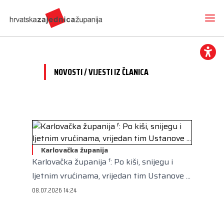
NOVOSTI / VIJESTI IZ ČLANICA
Novosti
O nama
Hrvatska zajednica županija
Radne skupine
Dokumenti
Karlovačka županija
Mediji
Vijesti iz članica
Karlovačka županija ᶠ: Po kiši, snijegu i
Projekti
Imenovanja
Međunarodna suradnja
ljetnim vrućinama, vrijedan tim Ustanove ...
Otvoreni proračun
Predsjednik
Kontakt
CEMR
08.07.2026 14:24
Volim svoju županiju
Potpredsjednik
Europski projekti
Kuharica
Članice