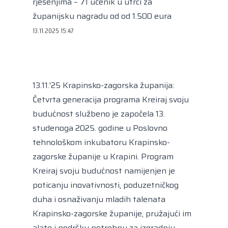
rješenjima – 71 učenik u utrci za
Kongres lokalnih i regionalnih vlasti Vijeća
Europe
županijsku nagradu od od 1.500 eura
Europski odbor regija
13.11.2025 15:47
13.11.'25 Krapinsko-zagorska županija:
Četvrta generacija programa Kreiraj svoju
budućnost službeno je započela 13.
studenoga 2025. godine u Poslovno
tehnološkom inkubatoru Krapinsko-
zagorske županije u Krapini. Program
Kreiraj svoju budućnost namijenjen je
poticanju inovativnosti, poduzetničkog
duha i osnaživanju mladih talenata
Krapinsko-zagorske županije, pružajući im
alate i podršku potrebnu za izgradnju