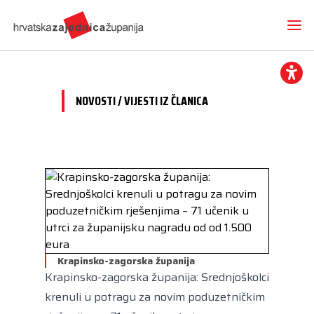
NOVOSTI / VIJESTI IZ ČLANICA
Novosti
O nama
Hrvatska zajednica županija
Radne skupine
Dokumenti
Mediji
Vijesti iz članica
Projekti
Imenovanja
Međunarodna suradnja
Otvoreni proračun
Predsjednik
Kontakt
Krapinsko-zagorska županija
CEMR
Volim svoju županiju
Krapinsko-zagorska županija: Srednjoškolci
Potpredsjednik
Europski projekti
krenuli u potragu za novim poduzetničkim
Kuharica
Članice