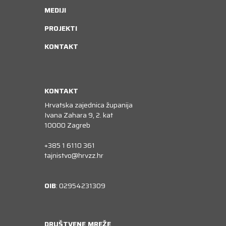
MEDIJI
PROJEKTI
KONTAKT
KONTAKT
Hrvatska zajednica županija
Ivana Zahara 9, 2. kat
10000 Zagreb
+385 1 6110 361
tajnistvo@hrvzz.hr
OIB
: 02954231309
DRUŠTVENE MREŽE