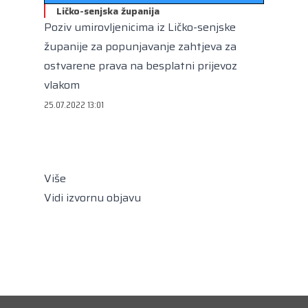
Kongres lokalnih i regionalnih vlasti Vijeća
Ličko-senjska županija
Europe
Poziv umirovljenicima iz Ličko-senjske
Europski odbor regija
županije za popunjavanje zahtjeva za
ostvarene prava na besplatni prijevoz
vlakom
25.07.2022 13:01
Više
Vidi izvornu objavu