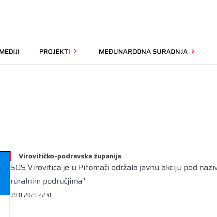
MEDIJI
PROJEKTI
MEĐUNARODNA SURADNJA
Virovitičko-podravska županija
SOS Virovitica je u Pitomači održala javnu akciju pod na
ruralnim područjima”
09.11.2023 22:41