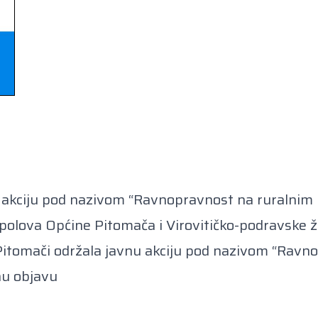
u akciju pod nazivom “Ravnopravnost na ruralnim p
olova Općine Pitomača i Virovitičko-podravske žup
u Pitomači održala javnu akciju pod nazivom “Rav
nu objavu