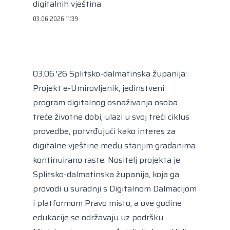
Kongres lokalnih i regionalnih vlasti Vijeća
digitalnih vještina
Europe
03.06.2026 11:39
Europski odbor regija
03.06.'26 Splitsko-dalmatinska županija:
Projekt e-Umirovljenik, jedinstveni
program digitalnog osnaživanja osoba
treće životne dobi, ulazi u svoj treći ciklus
provedbe, potvrđujući kako interes za
digitalne vještine među starijim građanima
kontinuirano raste. Nositelj projekta je
Splitsko-dalmatinska županija, koja ga
provodi u suradnji s Digitalnom Dalmacijom
i platformom Pravo misto, a ove godine
edukacije se održavaju uz podršku