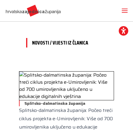
NOVOSTI / VIJESTI IZ ČLANICA
Novosti
O nama
Hrvatska zajednica županija
Radne skupine
Dokumenti
Mediji
Vijesti iz članica
Projekti
Imenovanja
Splitsko-dalmatinska županija
Međunarodna suradnja
Otvoreni proračun
Predsjednik
Splitsko-dalmatinska županija: Počeo treći
Kontakt
CEMR
Volim svoju županiju
ciklus projekta e-Umirovljenik: Više od 700
Potpredsjednik
Europski projekti
umirovljenika uključeno u edukacije
Kuharica
Članice