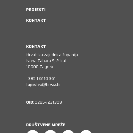
PROJEKTI
KONTAKT
KONTAKT
Hrvatska zajednica županija
Ivana Zahara 9, 2. kat
10000 Zagreb
+385 1 6110 361
tajnistvo@hrvzz.hr
OIB
: 02954231309
DRUŠTVENE MREŽE