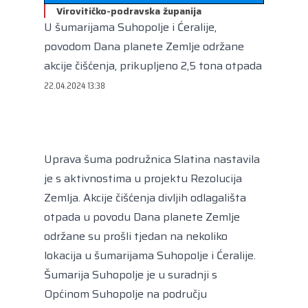
Kongres lokalnih i regionalnih vlasti Vijeća
Virovitičko-podravska županija
Europe
U šumarijama Suhopolje i Ćeralije,
Europski odbor regija
povodom Dana planete Zemlje održane
akcije čišćenja, prikupljeno 2,5 tona otpada
22.04.2024 13:38
Uprava šuma podružnica Slatina nastavila
je s aktivnostima u projektu Rezolucija
Zemlja. Akcije čišćenja divljih odlagališta
otpada u povodu Dana planete Zemlje
održane su prošli tjedan na nekoliko
lokacija u šumarijama Suhopolje i Ćeralije.
Šumarija Suhopolje je u suradnji s
Općinom Suhopolje na području