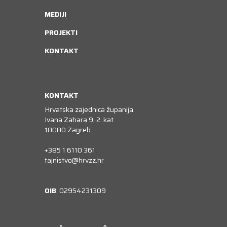
MEDIJI
PROJEKTI
KONTAKT
KONTAKT
Hrvatska zajednica županija
Ivana Zahara 9, 2. kat
10000 Zagreb
+385 1 6110 361
tajnistvo@hrvzz.hr
OIB
: 02954231309