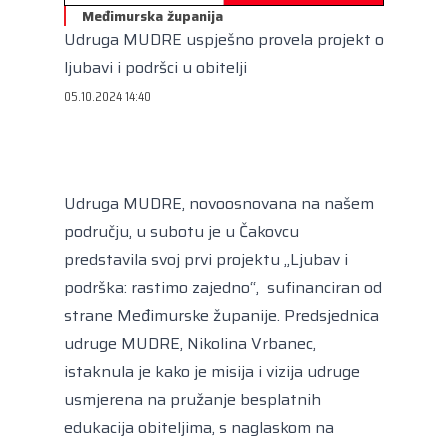
Kongres lokalnih i regionalnih vlasti Vijeća
Međimurska županija
Europe
Udruga MUDRE uspješno provela projekt o
Europski odbor regija
ljubavi i podršci u obitelji
05.10.2024 14:40
Udruga MUDRE, novoosnovana na našem
području, u subotu je u Čakovcu
predstavila svoj prvi projektu „Ljubav i
podrška: rastimo zajedno“, sufinanciran od
strane Međimurske županije. Predsjednica
udruge MUDRE, Nikolina Vrbanec,
istaknula je kako je misija i vizija udruge
usmjerena na pružanje besplatnih
edukacija obiteljima, s naglaskom na