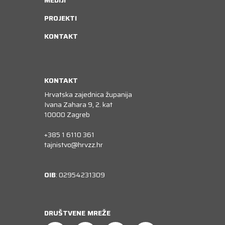
MEDIJI
PROJEKTI
KONTAKT
KONTAKT
Hrvatska zajednica županija
Ivana Zahara 9, 2. kat
10000 Zagreb
+385 1 6110 361
tajnistvo@hrvzz.hr
OIB
: 02954231309
DRUŠTVENE MREŽE