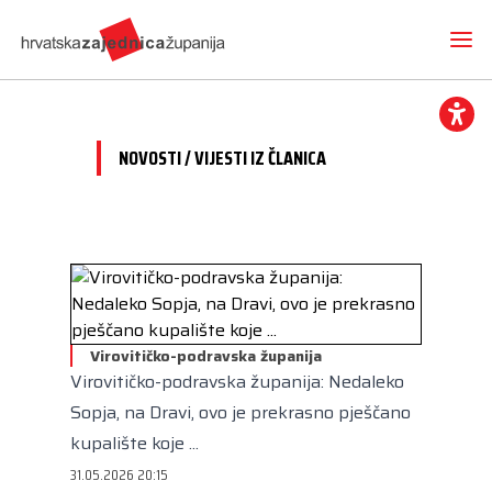
NOVOSTI / VIJESTI IZ ČLANICA
Novosti
O nama
Hrvatska zajednica županija
Radne skupine
Dokumenti
Mediji
Vijesti iz članica
Virovitičko-podravska županija
Projekti
Imenovanja
Virovitičko-podravska županija: Nedaleko
Međunarodna suradnja
Otvoreni proračun
Predsjednik
Kontakt
Sopja, na Dravi, ovo je prekrasno pješčano
CEMR
Volim svoju županiju
Potpredsjednik
kupalište koje ...
Europski projekti
Kuharica
31.05.2026 20:15
Članice