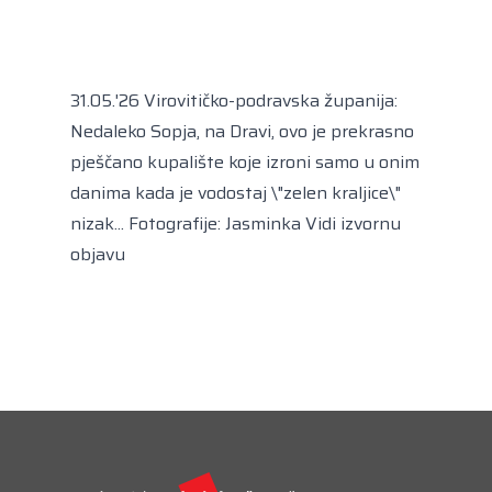
Kongres lokalnih i regionalnih vlasti Vijeća
Europe
Europski odbor regija
31.05.'26 Virovitičko-podravska županija:
Nedaleko Sopja, na Dravi, ovo je prekrasno
pješčano kupalište koje izroni samo u onim
danima kada je vodostaj \"zelen kraljice\"
nizak... Fotografije: Jasminka
Vidi izvornu
objavu