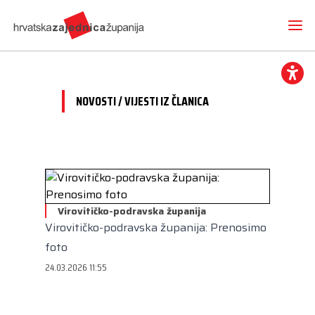
NOVOSTI / VIJESTI IZ ČLANICA
Novosti
O nama
Hrvatska zajednica županija
Radne skupine
Dokumenti
Virovitičko-podravska županija
Mediji
Vijesti iz članica
Virovitičko-podravska županija: Prenosimo
Projekti
Imenovanja
Međunarodna suradnja
foto
Otvoreni proračun
Predsjednik
Kontakt
CEMR
24.03.2026 11:55
Volim svoju županiju
Potpredsjednik
Europski projekti
Kuharica
Članice