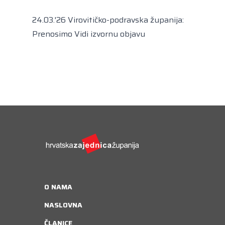
Kongres lokalnih i regionalnih vlasti Vijeća
Europe
24.03.'26 Virovitičko-podravska županija:
Europski odbor regija
Prenosimo
Vidi izvornu objavu
O NAMA
NASLOVNA
ČLANICE