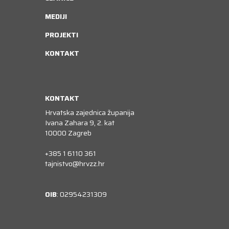
MEDIJI
PROJEKTI
KONTAKT
KONTAKT
Hrvatska zajednica županija
Ivana Zahara 9, 2. kat
10000 Zagreb
+385 1 6110 361
tajnistvo@hrvzz.hr
OIB
: 02954231309