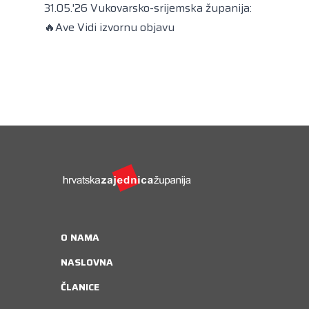
Kongres lokalnih i regionalnih vlasti Vijeća
31.05.'26 Vukovarsko-srijemska županija:
Europe
🔥Ave
Vidi izvornu objavu
Europski odbor regija
O NAMA
NASLOVNA
ČLANICE