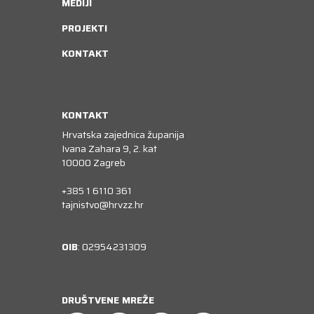
MEDIJI
PROJEKTI
KONTAKT
KONTAKT
Hrvatska zajednica županija
Ivana Zahara 9, 2. kat
10000 Zagreb
+385 1 6110 361
tajnistvo@hrvzz.hr
OIB
: 02954231309
DRUŠTVENE MREŽE