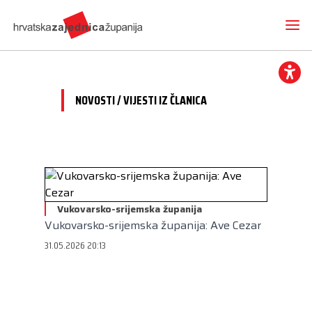
NOVOSTI / VIJESTI IZ ČLANICA
Novosti
O nama
Hrvatska zajednica županija
Radne skupine
Dokumenti
Vukovarsko-srijemska županija
Mediji
Vijesti iz članica
Vukovarsko-srijemska županija: Ave Cezar
Projekti
Imenovanja
Međunarodna suradnja
31.05.2026 20:13
Otvoreni proračun
Predsjednik
Kontakt
CEMR
Volim svoju županiju
Potpredsjednik
Europski projekti
Kuharica
Članice