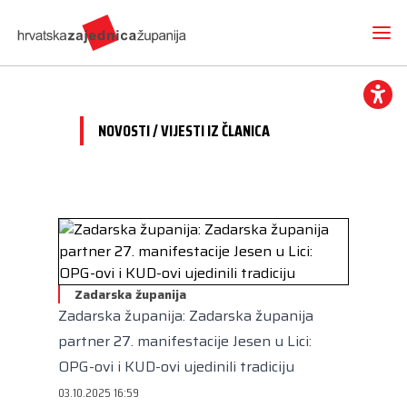
NOVOSTI / VIJESTI IZ ČLANICA
Novosti
O nama
Hrvatska zajednica županija
Radne skupine
Dokumenti
Mediji
Vijesti iz članica
Zadarska županija
Projekti
Imenovanja
Zadarska županija: Zadarska županija
Međunarodna suradnja
Otvoreni proračun
Predsjednik
Kontakt
partner 27. manifestacije Jesen u Lici:
CEMR
Volim svoju županiju
Potpredsjednik
OPG-ovi i KUD-ovi ujedinili tradiciju
Europski projekti
Kuharica
03.10.2025 16:59
Članice