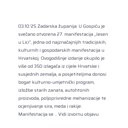
Kongres lokalnih i regionalnih vlasti Vijeća
Europe
Europski odbor regija
03.10.'25 Zadarska županija: U Gospiću je
svečano otvorena 27. manifestacija „Jesen
u Lici“, jedna od najznačajnijih tradicijskih,
kulturnih i gospodarskih manifestacija u
Hrvatskoj. Ovogodišnje izdanje okupilo je
više od 350 izlagača iz cijele Hrvatske i
susjednih zemalja, a posjetiteljima donosi
bogat kulturno-umjetnički program,
izložbe starih zanata, autohtonih
proizvoda, poljoprivredne mehanizacije te
ocjenjivanje sira, meda i rakije.
Manifestacija se ...
Vidi izvornu objavu