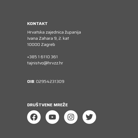
KONTAKT
Hrvatska zajednica županija
Ivana Zahara 9, 2. kat
10000 Zagreb
+385 1 6110 361
tajnistvo@hrvzz.hr
OIB
: 02954231309
DRUŠTVENE MREŽE