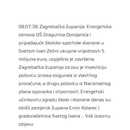
Kongres lokalnih i regionalnih vlasti Vijeća
Europe
Europski odbor regija
08.07.'26 Zagrebačka županija: Energetska
obnova OŠ Dragutina Domjanića i
pripadajuće školsko-sportske dvorane u
Svetom Ivan Zelini ukupne vrijednosti 5
milijuna eura, uspješno je završena.
Zagrebačka županija za ovu je investiciju
polovicu iznosa osigurala iz vlastitog
proračuna, a drugu polovicu iz Nacionalnog
plana oporavka i otpornosti. Energetski
učinkovitu zgradu škole i dvorane danas su
obišli zamjenik župana Ervin Kolarec i
gradonačelnica Svetog Ivana ...
Vidi izvornu
objavu