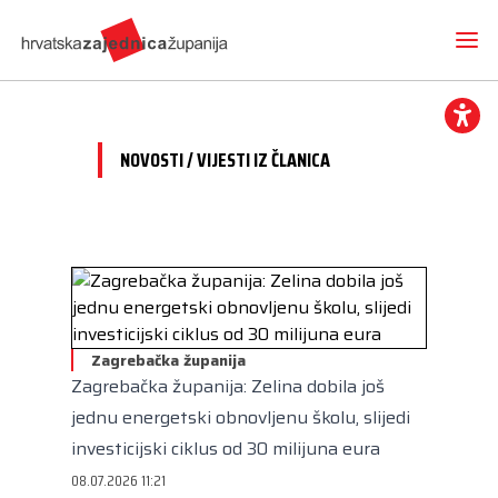
NOVOSTI / VIJESTI IZ ČLANICA
Novosti
O nama
Hrvatska zajednica županija
Radne skupine
Dokumenti
Mediji
Vijesti iz članica
Zagrebačka županija
Projekti
Imenovanja
Zagrebačka županija: Zelina dobila još
Međunarodna suradnja
Otvoreni proračun
Predsjednik
Kontakt
jednu energetski obnovljenu školu, slijedi
CEMR
Volim svoju županiju
Potpredsjednik
investicijski ciklus od 30 milijuna eura
Europski projekti
Kuharica
08.07.2026 11:21
Članice