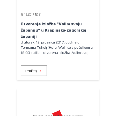
Kongres lokalnih i regionalnih vlasti Vijeća
Europe
12.12.2017 12:21
Europski odbor regija
Otvorenje izložbe "Volim svoju
županiju" u Krapinsko-zagorskoj
županiji
U utorak, 12. prosinca 2017. godine u
Termama Tuhelj (Hotel Well) će s početkom u
18.00 sati biti otvorena izložba „Volim svoju
županiju“.
Pročitaj