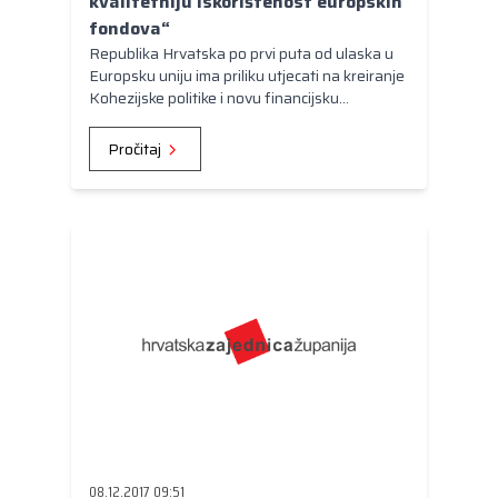
kvalitetniju iskorištenost europskih
fondova“
Republika Hrvatska po prvi puta od ulaska u
Europsku uniju ima priliku utjecati na kreiranje
Kohezijske politike i novu financijsku
perspektivu koja čeka Europu nakon 2020.
godine, a samim time i snažnije promicati
Pročitaj
interese svojih građana
08.12.2017 09:51