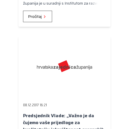
županija je u suradnji s Institutom za razvoj i
međunarodne odnose (IRMO) organizirala
okrugli stol "Antikorupcija i transparentnost u
Pročitaj
javnoj upravi"
08.12.2017 16:21
Predsjednik Vlade: „Važno je da
čujemo vaše prijedloge za