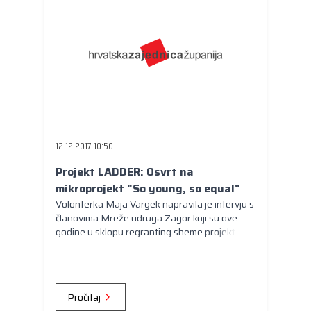
12.12.2017 10:50
Projekt LADDER: Osvrt na
mikroprojekt "So young, so equal"
Volonterka Maja Vargek napravila je intervju s
članovima Mreže udruga Zagor koji su ove
godine u sklopu regranting sheme projekta
LADDER provodili mikroprojekt na loklanoj
razini usmjeren na problematiku
ravnopravnosti spolova i ulozi žena u ruralnim
dijelovima županije.
Pročitaj