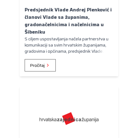
Predsjednik Vlade Andrej Plenković i
članovi Vlade sa županima,
gradonačelnicima i načelnicima u
Šibeniku
S ciljem uspostavljanja načela partnerstva u
komunikaciji sa svim hrvatskim županijama,
gradovima i općinama, predsjednik Vlade
Andrej Plenković uveo je praksu periodičnih
sastanaka u ovome formatu.
Pročitaj