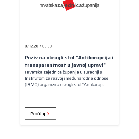
07.12.2017 08:00
Poziv na okrugli stol "Antikorupcija i
transparentnost u javnoj upravi"
Hrvatska zajednica županija u suradnji s
Institutom za razvoj i međunarodne odnose
(IRMO) organizira okrugli stol "Antikorupcija i
transparentnost u javnoj upravi" koji će se
održati u petak, 8. prosinca u Gradskoj vijećnici
u Zaprešiću s početkom u 9.30 sati.
Pročitaj