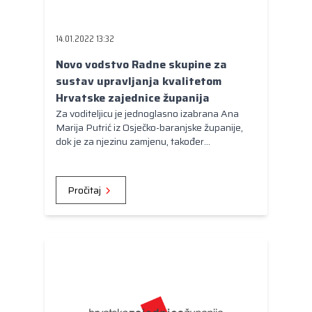
Kongres lokalnih i regionalnih vlasti Vijeća
Europe
14.01.2022 13:32
Europski odbor regija
Novo vodstvo Radne skupine za
sustav upravljanja kvalitetom
Hrvatske zajednice županija
Za voditeljicu je jednoglasno izabrana Ana
Marija Putrić iz Osječko-baranjske županije,
dok je za njezinu zamjenu, također
jednoglasno, izabrana Verica Ujlaki iz
Koprivničko-križevačke županije
Pročitaj