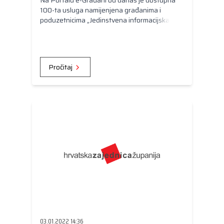
Na Portalu e-Građani od danas je dostupna
100-ta usluga namijenjena građanima i
poduzetnicima „Jedinstvena informacijska
točka - Sustav katastra infrastrukture“.
Pročitaj
03.01.2022 14:36