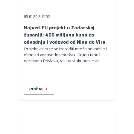
Kongres lokalnih i regionalnih vlasti Vijeća
Europe
05.01.2018 12:02
Europski odbor regija
Najveći EU projekt u Zadarskoj
županiji: 400 milijuna kuna za
odvodnju i vodovod od Nina do Vira
Projekt kojim će se izgraditi mreža odvodnje i
obnoviti vodovodna mreža u Gradu Ninu i
općinama Privlaka, Vir i Vrsi ukupno je vrijedan
397,2 milijuna kuna, a sufinancira se s 224,9
milijuna kuna bespovratnih EU sredstava, što
iznosi 70,8 % ukupno prihvatljivih troškova.
Pročitaj