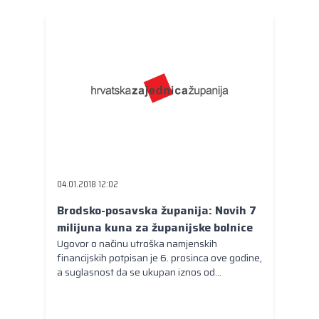
04.01.2018 12:02
Brodsko-posavska županija: Novih 7
milijuna kuna za županijske bolnice
Ugovor o načinu utroška namjenskih
financijskih potpisan je 6. prosinca ove godine,
a suglasnost da se ukupan iznos od
22.032.047,77 kuna koji će biti doznačen
Brodsko-posavskoj županiji raspodjeli za Opću
bolnicu „Dr. Josip Benčević" Slavonski Brod -