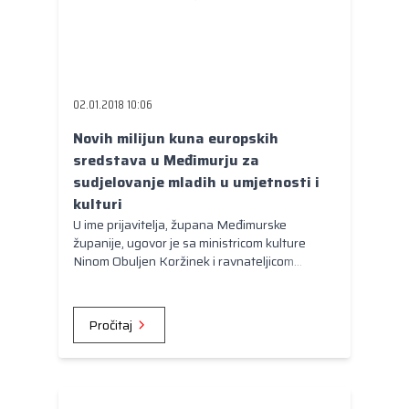
02.01.2018 10:06
Novih milijun kuna europskih
sredstava u Međimurju za
sudjelovanje mladih u umjetnosti i
kulturi
U ime prijavitelja, župana Međimurske
županije, ugovor je sa ministricom kulture
Ninom Obuljen Koržinek i ravnateljicom
Nacionalne zaklade za razvoj civilnog društva
Cvjetanom Plavša Matić potpisala pomoćnica
pročelnika za društvene djelatnosti Sonja
Pročitaj
Tošić Grlač koja je istaknula kako je
sudjelovanje u kulturnim i umjetničkim
aktivnostima važan aspekt uključenosti u
društvo, a ograničeni pristup toj vrsti
aktivnosti može rezultirati smanjenim