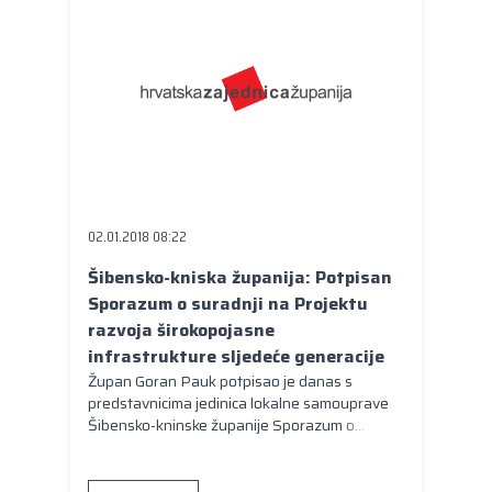
mogućnostima za mlade da razviju društvene
veze te vještine i znanja koja doprinose
njihovom osobnom razvoju
02.01.2018 08:22
Šibensko-kniska županija: Potpisan
Sporazum o suradnji na Projektu
razvoja širokopojasne
infrastrukture sljedeće generacije
Župan Goran Pauk potpisao je danas s
predstavnicima jedinica lokalne samouprave
Šibensko-kninske županije Sporazum o
suradnji na Projektu razvoja širokopojasne
infrastrukture sljedeće generacije koji se
financira bespovratnim sredstvima Europske