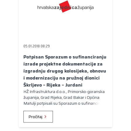
05.01.2018 08:29
Potpisan Sporazum o sufinanciranju
izrade projektne dokumentacije za
izgradnju drugog kolosijeka, obnovu
i modernizaciju na pružnoj dionici
Škrljevo – Rijeka – Jurdani
HŽ Infrastruktura d.o.o., Primorsko-goranska
županija, Grad Rijeka, Grad Bakar i Općina
Matulji potpisali su Sporazum o sufinanciranju
izrade projektne dokumentacije za izgradnju
drugog kolosijeka, obnovu i modernizaciju na
Pročitaj
pružnoj dionici Škrljevo – Rijeka – Jurdani.