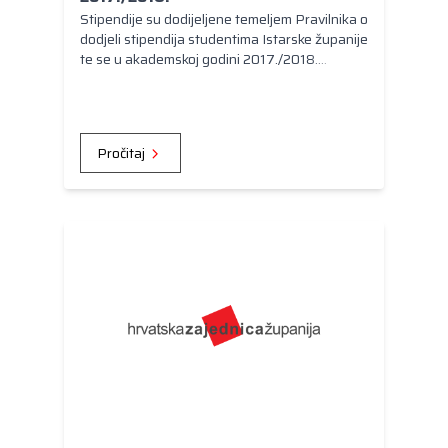
Stipendije su dodijeljene temeljem Pravilnika o
dodjeli stipendija studentima Istarske županije
te se u akademskoj godini 2017./2018.
dodjeljuje 40 jednogodišnjih stipendija
redovnim studentima u mjesečnom iznosu od
1.100,00 kn, za razdoblje od listopada 2017.
do srpnja 2018. (10 mjeseci).
Pročitaj