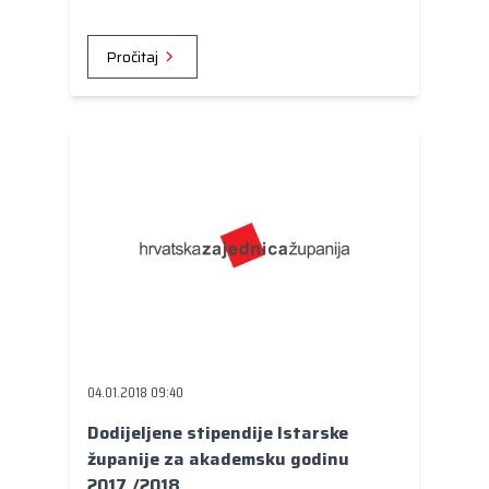
18.532.047,77kn te za Opću bolnicu Nova
Gradiška - 3.500.000,00 kn, potvrđena 19.
Pročitaj
prosinca.
04.01.2018 09:40
Dodijeljene stipendije Istarske
županije za akademsku godinu
2017./2018.