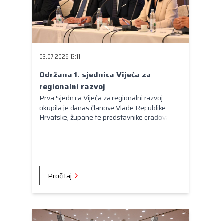
03.07.2026 13:11
Održana 1. sjednica Vijeća za
regionalni razvoj
Prva Sjednica Vijeća za regionalni razvoj
okupila je danas članove Vlade Republike
Hrvatske, župane te predstavnike gradova i
općina u Đakovu, gdje su raspravljali o ključnim
temama vezanima uz regionalni razvoj i
buduća ulaganja.
Pročitaj