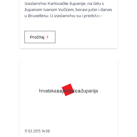
Izaslanstvo Karlovačke županije, na čelu s
županom Ivanom Vučićem, boravi jučer i danas
u Bruxellesu. U izaslanstvu su i predstavnici
gradova – Ogulina, na čelu s gradonačelnikom
Jurom Turkovićem, Ozlja, s gradonačelnicom
Gordanom Lipšinić i Duge Rese, s
Pročitaj
dogradonačelnicima, Tomislavom Boljarem i
Zoranom Vilovićem, kao i predsjednikom HGK
Županijske komore Karlovac Zlatkom
Kuzmanom. Svrha puta je upoznavanje sa
institucijama koje imaju sjedište u Bruxellesu i
prezentacija Županije i Gradova u Uredu
Karlovačke županije u Bruxellesu. Prvog dana
posjeta organiziran je posjet Odboru regija
Europske Unije, posjet predstavništvu
Hrvatske gospodarske komore u Bruxellesu,
gdje je delegaciju Županije primila Dragica
Martinović, voditeljica Ureda.
17.03.2015 14:08