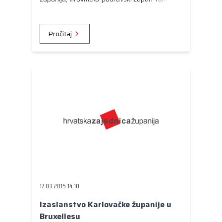
Tolušić, podnio je članovima Skupštine
Izvješće o radu Zajednice u proteklih pola
godine. S ciljem informiranja o radu Hrvatske
Pročitaj
zajednice županija predstavljene su aktivnosti
i djelatnosti udruge od rujna 2014. do ožujka
2015. godine, kao i planovi i projekti za
naredno razdoblje.
17.03.2015 14:10
Izaslanstvo Karlovačke županije u
Bruxellesu