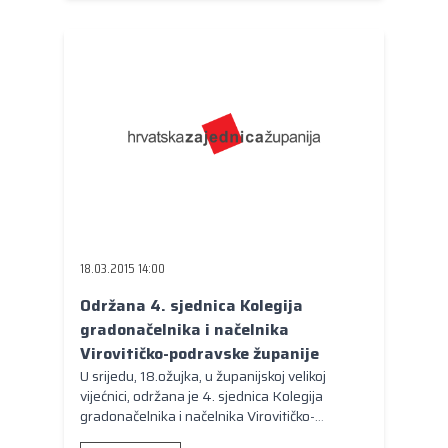
Koprivničko-križevačke županije Stanko
Lovković, direktor marketinga Hrvatskog
rukometnog saveza Silvio Njirić te izbornik
reprezentacije Ivan Jerković sa suradnicima.
18.03.2015 14:00
Održana 4. sjednica Kolegija
gradonačelnika i načelnika
Virovitičko-podravske županije
U srijedu, 18.ožujka, u županijskoj velikoj
vijećnici, održana je 4. sjednica Kolegija
gradonačelnika i načelnika Virovitičko-
podravske županije.