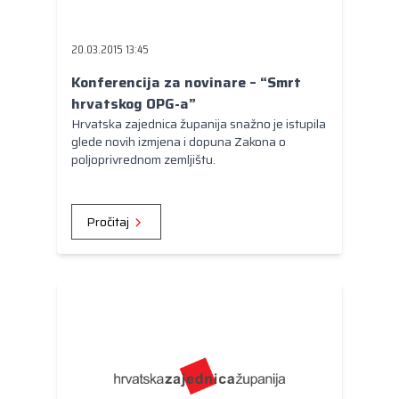
Kongres lokalnih i regionalnih vlasti Vijeća
Europe
20.03.2015 13:45
Europski odbor regija
Konferencija za novinare – “Smrt
hrvatskog OPG-a”
Hrvatska zajednica županija snažno je istupila
glede novih izmjena i dopuna Zakona o
poljoprivrednom zemljištu.
Pročitaj