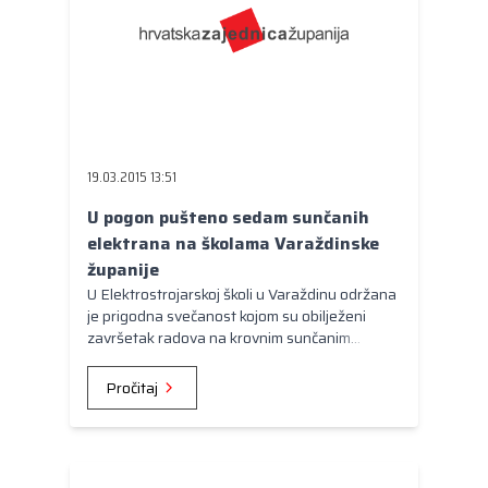
daljnju pojavu ekstremnih hidroloških prilika u
budućnosti.
19.03.2015 13:51
U pogon pušteno sedam sunčanih
elektrana na školama Varaždinske
županije
U Elektrostrojarskoj školi u Varaždinu održana
je prigodna svečanost kojom su obilježeni
završetak radova na krovnim sunčanim
elektranama u sedam škola kojima je osnivač
Varaždinska županija. Tako Gospodarska
Pročitaj
škola, Strukovna škola, Elektrostrojarska
škola, Srednja škola Ivanec, Strojarska i
prometna škola, Srednja škola Arboretum
Opeka Marčan i Osnovna škola Sračinec na