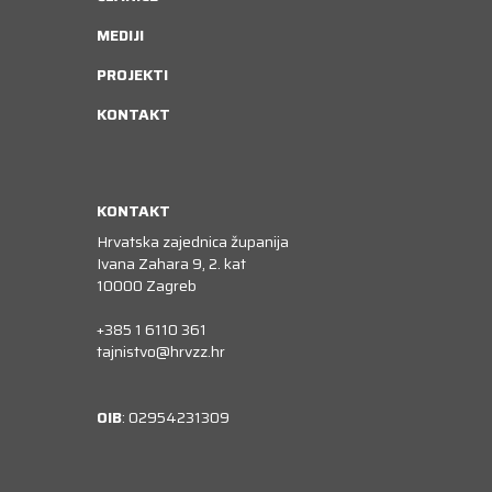
MEDIJI
PROJEKTI
KONTAKT
KONTAKT
Hrvatska zajednica županija
Ivana Zahara 9, 2. kat
10000 Zagreb
+385 1 6110 361
tajnistvo@hrvzz.hr
OIB
: 02954231309