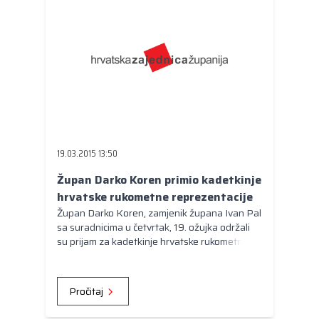
svojim krovovima imaju instalirane
fotonaponske elektrane snage deset kilovata,
a proizvoditi će električnu energiju za vlastitu
potrošnju, dok će višak proizvedene energije
spomenute škole puštati u elektro –
energetski sustav za tržišnu cijenu.
19.03.2015 13:50
Župan Darko Koren primio kadetkinje
hrvatske rukometne reprezentacije
Župan Darko Koren, zamjenik župana Ivan Pal
sa suradnicima u četvrtak, 19. ožujka održali
su prijam za kadetkinje hrvatske rukometne
reprezentacije koje će ovoga tjedana u
Koprivnici nastupiti na kvalifikacijskom turniru
s Bjelorusijom i Latvijom za odlazak na
Pročitaj
Europsko prvenstvo. Sastanku su
prisustvovali i predsjednik Zajednice sportova