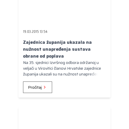
19.03.2015 13:54
Zajednica županija ukazala na
nužnost unapređenja sustava
obrane od poplava
Na 35. sjednici Izvršnog odbora održanoj u
veljači u Virovitici članovi Hrvatske zajednice
županija ukazali su na nužnost unapređenja
sustava od obrane od poplava i smanjenje
rizika od pojave poplava u Republici Hrvatskoj.
Pročitaj
Zato je Hrvatskim vodama upućen dopis sa
inicijativom da se žurno intenziviraju aktivnosti
na unapređenju obrane od poplava u
Republici Hrvatskoj. Predlaže se i sustavna
priprema projekata obrane od poplava koji bi
se sufinancirali uz potporu sredstava
Europske unije obzirom da je za očekivati