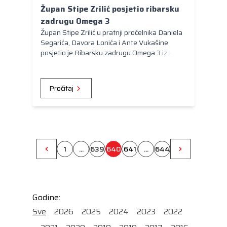
Župan Stipe Zrilić posjetio ribarsku
zadrugu Omega 3
Župan Stipe Zrilić u pratnji pročelnika Daniela
Segarića, Davora Lonića i Ante Vukašine
posjetio je Ribarsku zadrugu Omega 3 iz Kali
koja se nalazi u poslovnoj zoni Šopot kod
Benkovca. Razlog posjete je bio upoznavanje
s radom ove zadruge za preradu sitne plave
Pročitaj
ribe koja ima 24 zadrugara s 30 ribarskih
brodova. „Ova zadruga najuspješniji je primjer
zadružnog poduzetništava i korištenja
sredstava iz predpristupnih fondova EU na
našem području“, naglasio je župan prilikom
posjete i istaknuo da je ova zadruga
1
...
639
640
641
...
644
zasluženo ove godine predložena za godišnju
nagradu Zadarske županije.
Godine:
Sve
2026
2025
2024
2023
2022