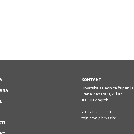
A
KONTAKT
Hrvatska zajednica županija
VNA
Ivana Zahara 9, 2. kat
10000 Zagreb
E
+385 1 6110 361
tajnistvo@hrvzz.hr
KTI
KT