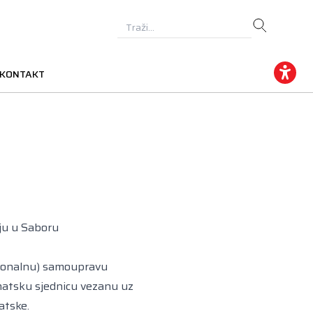
KONTAKT
oju u Saboru
egionalnu) samoupravu
tematsku sjednicu vezanu uz
atske.