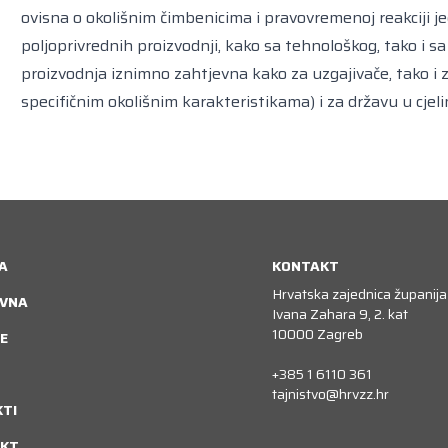
ovisna o okolišnim čimbenicima i pravovremenoj reakciji je
poljoprivrednih proizvodnji, kako sa tehnološkog, tako i 
proizvodnja iznimno zahtjevna kako za uzgajivače, tako i z
specifičnim okolišnim karakteristikama) i za državu u cjelin
A
KONTAKT
Hrvatska zajednica županija
VNA
Ivana Zahara 9, 2. kat
10000 Zagreb
E
+385 1 6110 361
tajnistvo@hrvzz.hr
KTI
KT