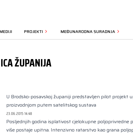
MEDIJI
PROJEKTI
MEĐUNARODNA SURADNJA
ICA ŽUPANIJA
U Brodsko-posavskoj županiji predstavljen pilot projekt 
proizvodnjom putem satelitskog sustava
23.06.2015 14:48
Posljednjih godina isplativost cjelokupne poljoprivredne 
više postaje upitna. Intenzivno ratarstvo kao grana poljop